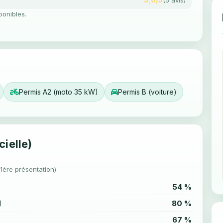
ponibles.
Permis A2 (moto 35 kW)
Permis B (voiture)
cielle)
(1ère présentation)
54 %
80 %
)
67 %