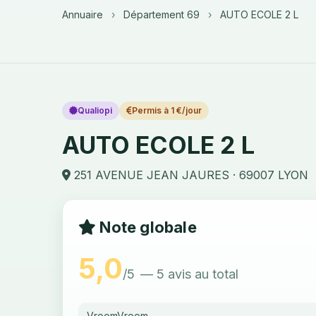
Annuaire
›
Département 69
›
AUTO ECOLE 2 L
Qualiopi
Permis à 1 €/jour
AUTO ECOLE 2 L
251 AVENUE JEAN JAURES · 69007 LYON
Note globale
5,0
/5
— 5 avis au total
VroomVroom