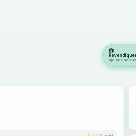
Revendiquer
Ajoutez horair
5,0/5
(5 avis)