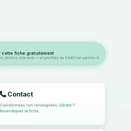
 cette fiche gratuitement
es, photos, site web — et profitez du SAAS ton-permis.fr
Contact
Coordonnées non renseignées.
Gérant ?
Revendiquez la fiche
.