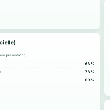
cielle)
1ère présentation)
66 %
78 %
)
69 %