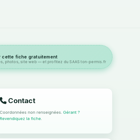
 cette fiche gratuitement
es, photos, site web — et profitez du SAAS ton-permis.fr
Contact
Coordonnées non renseignées.
Gérant ?
Revendiquez la fiche
.