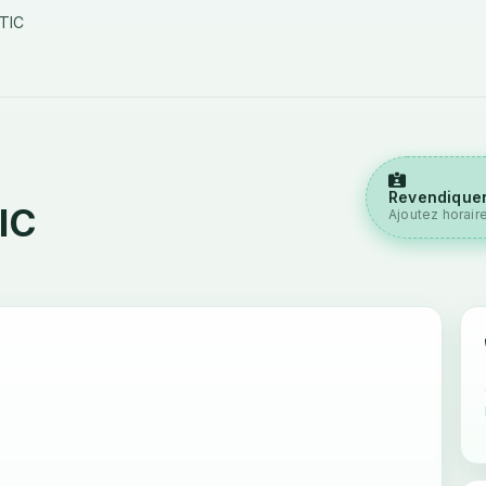
TIC
Revendiquer
IC
Ajoutez horair