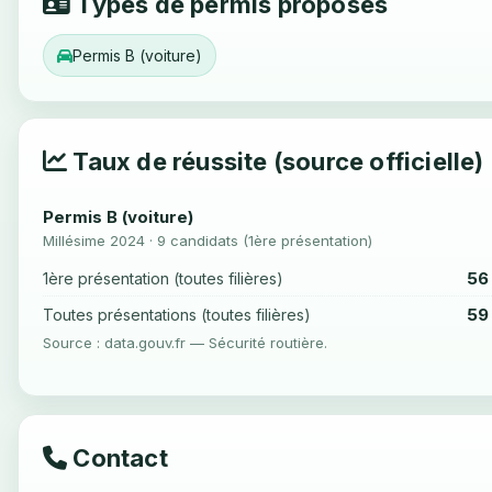
Types de permis proposés
Permis B (voiture)
Taux de réussite (source officielle)
Permis B (voiture)
Millésime 2024 · 9 candidats (1ère présentation)
56
1ère présentation (toutes filières)
59
Toutes présentations (toutes filières)
Source : data.gouv.fr — Sécurité routière.
Contact