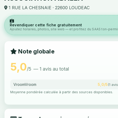
1 RUE LA CHESNAIE · 22600 LOUDEAC
Revendiquer cette fiche gratuitement
Ajoutez horaires, photos, site web — et profitez du SAAS ton-permis
Note globale
5,0
/5
— 1 avis au total
VroomVroom
5,0/5
(1 avis
Moyenne pondérée calculée à partir des sources disponibles.