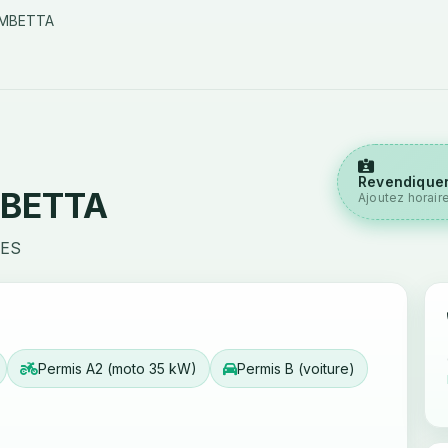
AMBETTA
Revendiquer
MBETTA
Ajoutez horair
GES
Permis A2 (moto 35 kW)
Permis B (voiture)