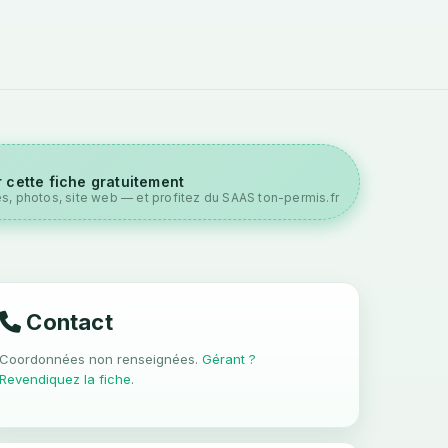
 cette fiche gratuitement
es, photos, site web — et profitez du SAAS ton-permis.fr
Contact
Coordonnées non renseignées.
Gérant ?
Revendiquez la fiche
.