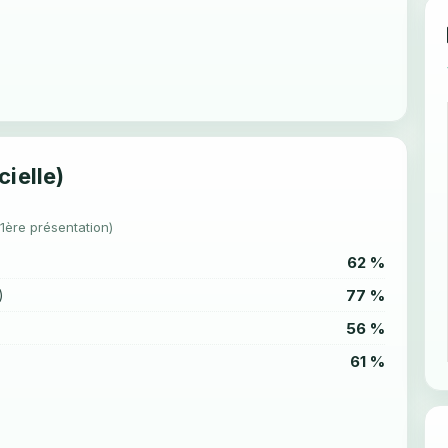
cielle)
(1ère présentation)
62 %
77 %
)
56 %
61 %