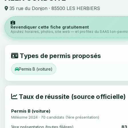
35 rue du Donjon · 85500 LES HERBIERS
Revendiquer cette fiche gratuitement
Ajoutez horaires, photos, site web — et profitez du SAAS ton-permis
Types de permis proposés
Permis B (voiture)
Taux de réussite (source officielle)
Permis B (voiture)
Millésime 2024 · 70 candidats (1ère présentation)
83
1ère présentation (toutes filières)