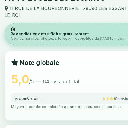
11 RUE DE LA BOURBONNERIE · 78690 LES ESSART
LE-ROI
Revendiquer cette fiche gratuitement
Ajoutez horaires, photos, site web — et profitez du SAAS ton-permis
Note globale
5,0
/5
— 84 avis au total
VroomVroom
5,0/5
(84 avis
Moyenne pondérée calculée à partir des sources disponibles.