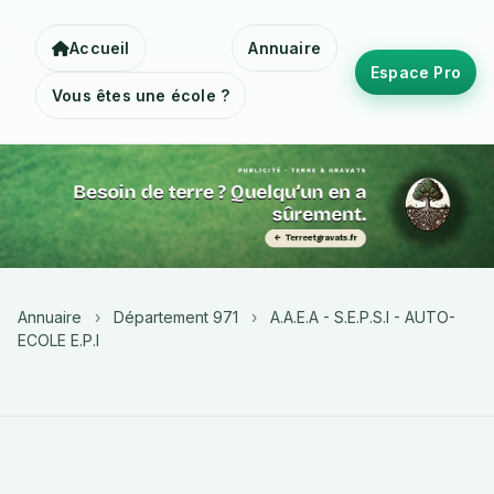
Accueil
Annuaire
Espace Pro
Vous êtes une école ?
Annuaire
›
Département 971
›
A.A.E.A - S.E.P.S.I - AUTO-
ECOLE E.P.I