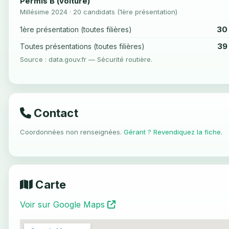
Permis B (voiture)
Millésime 2024 · 20 candidats (1ère présentation)
30
1ère présentation (toutes filières)
39
Toutes présentations (toutes filières)
Source : data.gouv.fr — Sécurité routière.
Contact
Coordonnées non renseignées.
Gérant ? Revendiquez la fiche
.
Carte
Voir sur Google Maps