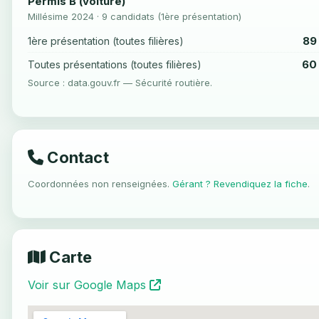
Permis B (voiture)
Millésime 2024 · 9 candidats (1ère présentation)
89
1ère présentation (toutes filières)
60
Toutes présentations (toutes filières)
Source : data.gouv.fr — Sécurité routière.
Contact
Coordonnées non renseignées.
Gérant ? Revendiquez la fiche
.
Carte
Voir sur Google Maps