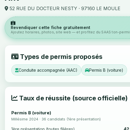
52 RUE DU DOCTEUR NESTY · 97160 LE MOULE
Revendiquer cette fiche gratuitement
Ajoutez horaires, photos, site web — et profitez du SAAS ton-permis
Types de permis proposés
Conduite accompagnée (AAC)
Permis B (voiture)
Taux de réussite (source officielle)
Permis B (voiture)
Millésime 2024 · 36 candidats (1ère présentation)
42
1ère présentation (toutes filières)