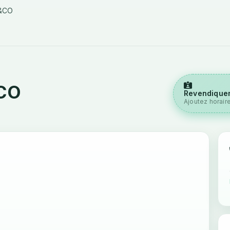
&CO
CO
Revendiquer
Ajoutez horair