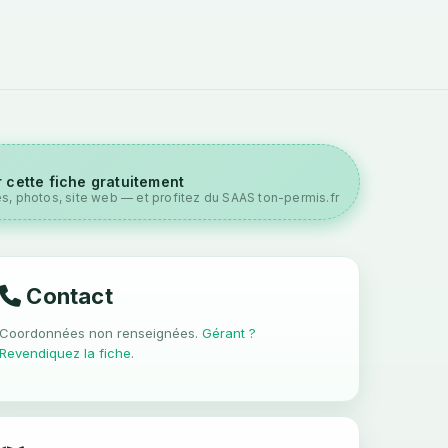
 cette fiche gratuitement
es, photos, site web — et profitez du SAAS ton-permis.fr
Contact
Coordonnées non renseignées.
Gérant ?
Revendiquez la fiche
.