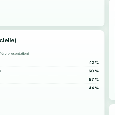
cielle)
(1ère présentation)
42 %
60 %
)
57 %
44 %