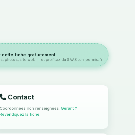
 cette fiche gratuitement
es, photos, site web — et profitez du SAAS ton-permis.fr
Contact
Coordonnées non renseignées.
Gérant ?
Revendiquez la fiche
.