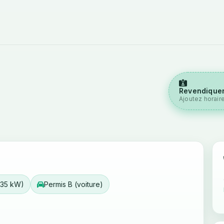
Revendiquer
Ajoutez horair
 35 kW)
Permis B (voiture)