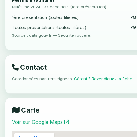
Permis B (voiture)
Millésime 2024 · 37 candidats (1ère présentation)
78
1ère présentation (toutes filières)
79
Toutes présentations (toutes filières)
Source : data.gouv.fr — Sécurité routière.
Contact
Coordonnées non renseignées.
Gérant ? Revendiquez la fiche
.
Carte
Voir sur Google Maps