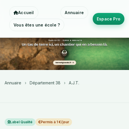
Accueil
Annuaire
Espace Pro
Vous êtes une école ?
Annuaire
›
Département 38
›
A.J.T.
Label Qualité
Permis à 1 €/jour