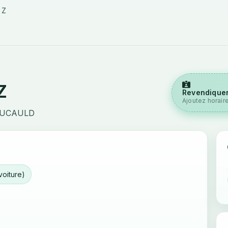
 Z
Z
Revendiquer
Ajoutez horair
FOUCAULD
voiture)