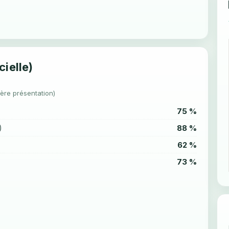
cielle)
1ère présentation)
75 %
88 %
)
62 %
73 %