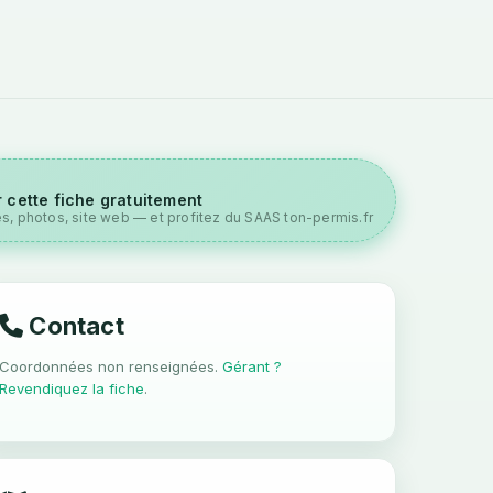
 cette fiche gratuitement
es, photos, site web — et profitez du SAAS ton-permis.fr
Contact
Coordonnées non renseignées.
Gérant ?
Revendiquez la fiche
.