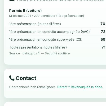
Permis B (voiture)
Millésime 2024 · 299 candidats (1ère présentation)
70
1ère présentation (toutes filières)
72
1ère présentation en conduite accompagnée (AAC)
59
1ère présentation en conduite supervisée (CS)
71
Toutes présentations (toutes filières)
Source : data.gouv.fr — Sécurité routière.
Contact
Coordonnées non renseignées.
Gérant ? Revendiquez la fiche
.