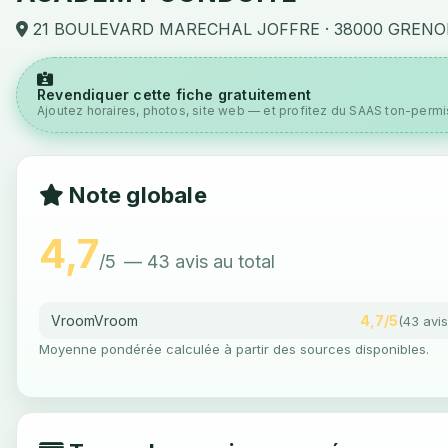
21 BOULEVARD MARECHAL JOFFRE · 38000 GRENO
Revendiquer cette fiche gratuitement
Ajoutez horaires, photos, site web — et profitez du SAAS ton-permis
Note globale
4,7
/5
— 43 avis au total
VroomVroom
4,7/5
(43 avis
Moyenne pondérée calculée à partir des sources disponibles.