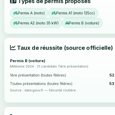
Types de permis proposés
Permis A (moto)
Permis A1 (moto 125cc)
Permis A2 (moto 35 kW)
Permis B (voiture)
Taux de réussite (source officielle)
Permis B (voiture)
Millésime 2024 · 21 candidats (1ère présentation)
52
1ère présentation (toutes filières)
53
Toutes présentations (toutes filières)
Source : data.gouv.fr — Sécurité routière.