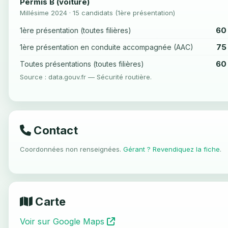
Permis B (voiture)
Millésime 2024 · 15 candidats (1ère présentation)
60
1ère présentation (toutes filières)
75
1ère présentation en conduite accompagnée (AAC)
60
Toutes présentations (toutes filières)
Source : data.gouv.fr — Sécurité routière.
Contact
Coordonnées non renseignées.
Gérant ? Revendiquez la fiche
.
Carte
Voir sur Google Maps