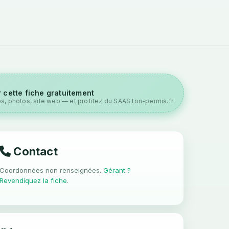
 cette fiche gratuitement
es, photos, site web — et profitez du SAAS ton-permis.fr
Contact
Coordonnées non renseignées.
Gérant ?
Revendiquez la fiche
.