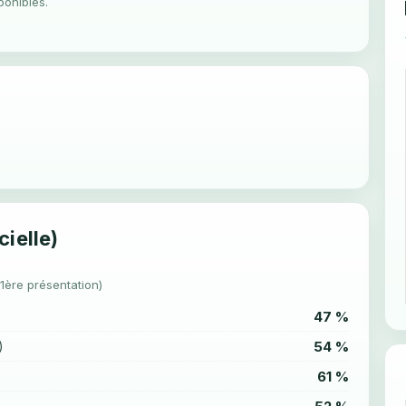
ponibles.
cielle)
(1ère présentation)
47 %
54 %
)
61 %