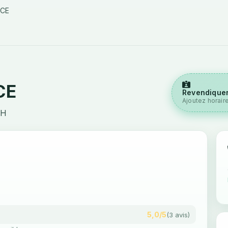
NCE
CE
Revendiquer
Ajoutez horair
CH
5,0/5
(3 avis)