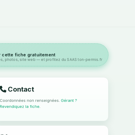
 cette fiche gratuitement
es, photos, site web — et profitez du SAAS ton-permis.fr
Contact
Coordonnées non renseignées.
Gérant ?
Revendiquez la fiche
.