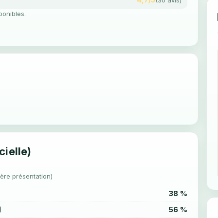
ponibles.
cielle)
1ère présentation)
38 %
56 %
)