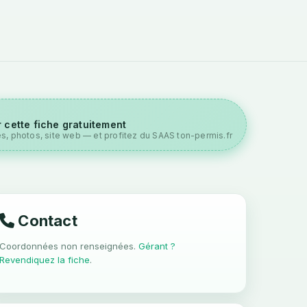
 cette fiche gratuitement
es, photos, site web — et profitez du SAAS ton-permis.fr
Contact
Coordonnées non renseignées.
Gérant ?
Revendiquez la fiche
.