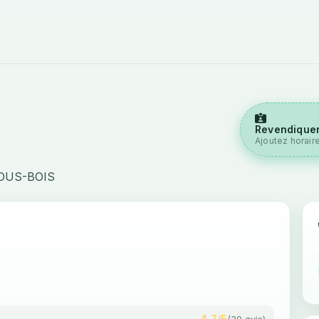
Revendiquer
Ajoutez horair
OUS-BOIS
4,7/5
(30 avis)