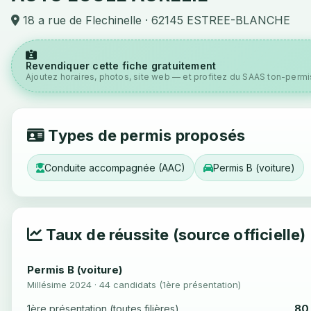
18 a rue de Flechinelle · 62145 ESTREE-BLANCHE
Revendiquer cette fiche gratuitement
Ajoutez horaires, photos, site web — et profitez du SAAS ton-permis
Types de permis proposés
Conduite accompagnée (AAC)
Permis B (voiture)
Taux de réussite (source officielle)
Permis B (voiture)
Millésime 2024 · 44 candidats (1ère présentation)
80
1ère présentation (toutes filières)