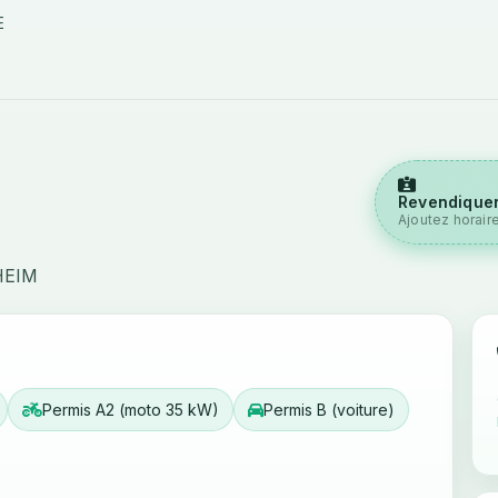
E
Revendiquer
Ajoutez horair
HEIM
Permis A2 (moto 35 kW)
Permis B (voiture)