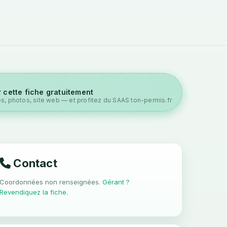
 cette fiche gratuitement
es, photos, site web — et profitez du SAAS ton-permis.fr
Contact
Coordonnées non renseignées.
Gérant ?
Revendiquez la fiche
.