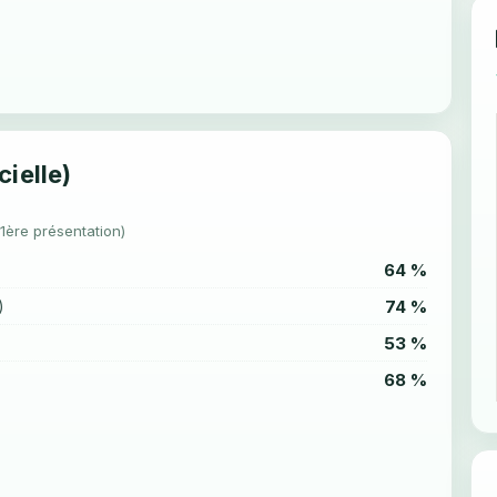
cielle)
(1ère présentation)
64 %
74 %
)
53 %
68 %