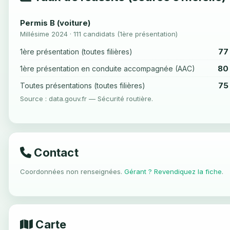
Permis B (voiture)
Millésime 2024 · 111 candidats (1ère présentation)
77
1ère présentation (toutes filières)
80
1ère présentation en conduite accompagnée (AAC)
75
Toutes présentations (toutes filières)
Source : data.gouv.fr — Sécurité routière.
Contact
Coordonnées non renseignées.
Gérant ? Revendiquez la fiche
.
Carte