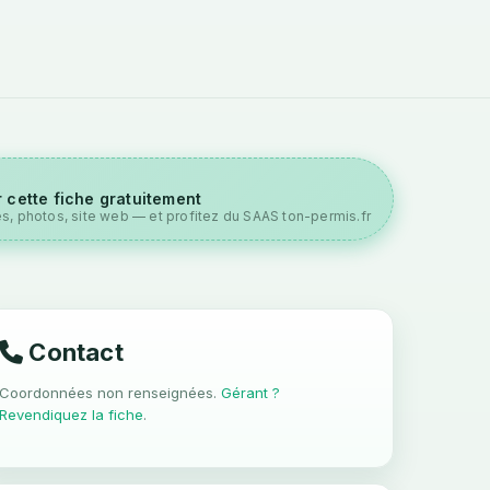
 cette fiche gratuitement
es, photos, site web — et profitez du SAAS ton-permis.fr
Contact
Coordonnées non renseignées.
Gérant ?
Revendiquez la fiche
.