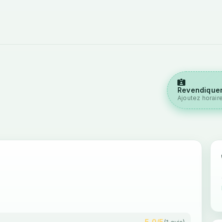
Revendiquer
Ajoutez horair
5,0/5
(1 avis)