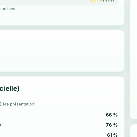
ponibles.
cielle)
(1ère présentation)
66 %
76 %
)
61 %