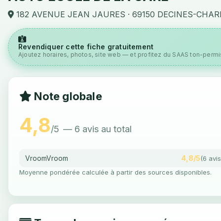
182 AVENUE JEAN JAURES · 69150 DECINES-CHAR
Revendiquer cette fiche gratuitement
Ajoutez horaires, photos, site web — et profitez du SAAS ton-permis
Note globale
4,8
/5
— 6 avis au total
VroomVroom
4,8/5
(6 avis
Moyenne pondérée calculée à partir des sources disponibles.