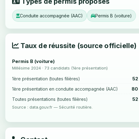
Types de permis proposés
Conduite accompagnée (AAC)
Permis B (voiture)
Taux de réussite (source officielle)
Permis B (voiture)
Millésime 2024 · 73 candidats (1ère présentation)
52
1ère présentation (toutes filières)
80
1ère présentation en conduite accompagnée (AAC)
52
Toutes présentations (toutes filières)
Source : data.gouv.fr — Sécurité routière.