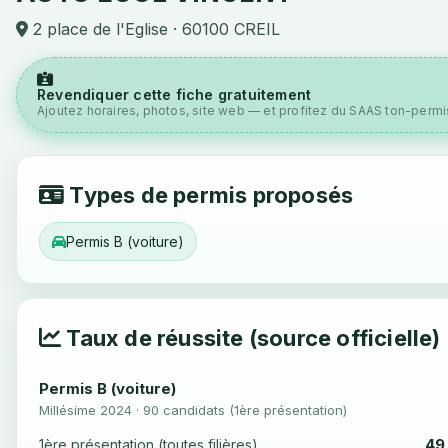
2 place de l'Eglise · 60100 CREIL
Revendiquer cette fiche gratuitement
Ajoutez horaires, photos, site web — et profitez du SAAS ton-permis
Types de permis proposés
Permis B (voiture)
Taux de réussite (source officielle)
Permis B (voiture)
Millésime 2024 · 90 candidats (1ère présentation)
49
1ère présentation (toutes filières)