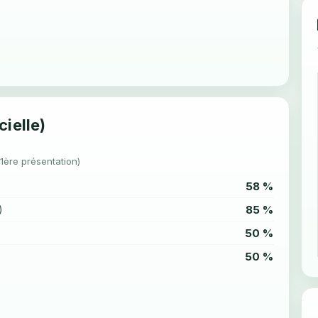
cielle)
(1ère présentation)
58 %
85 %
)
50 %
50 %