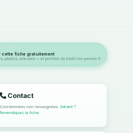
 cette fiche gratuitement
es, photos, site web — et profitez du SAAS ton-permis.fr
Contact
Coordonnées non renseignées.
Gérant ?
Revendiquez la fiche
.