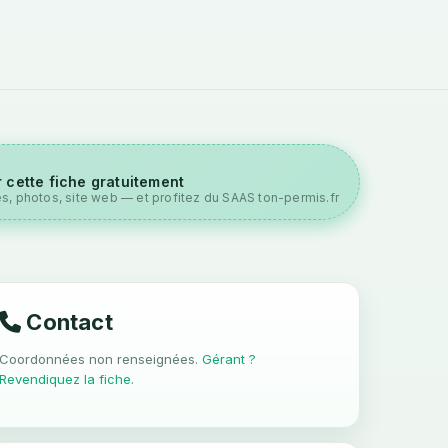
 cette fiche gratuitement
es, photos, site web — et profitez du SAAS ton-permis.fr
Contact
Coordonnées non renseignées.
Gérant ?
Revendiquez la fiche
.