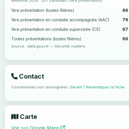
Millésime 2024 · 207 candidats (1ère présentation)
66
1ère présentation (toutes filières)
79
1ère présentation en conduite accompagnée (AAC)
67
1ère présentation en conduite supervisée (CS)
66
Toutes présentations (toutes filières)
Source : data.gouv.fr — Sécurité routière.
Contact
Coordonnées non renseignées.
Gérant ? Revendiquez la fiche
.
Carte
Voir sur Google Maps