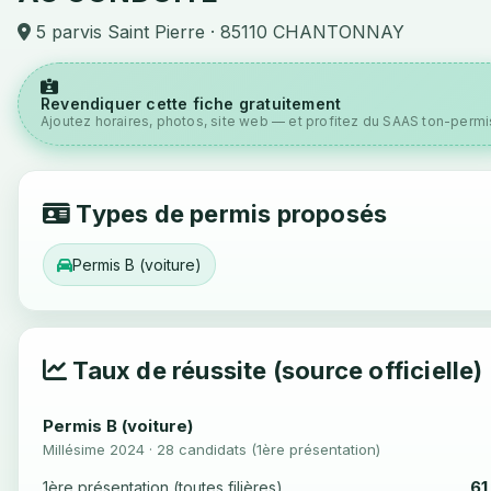
5 parvis Saint Pierre · 85110 CHANTONNAY
Revendiquer cette fiche gratuitement
Ajoutez horaires, photos, site web — et profitez du SAAS ton-permis
Types de permis proposés
Permis B (voiture)
Taux de réussite (source officielle)
Permis B (voiture)
Millésime 2024 · 28 candidats (1ère présentation)
61
1ère présentation (toutes filières)