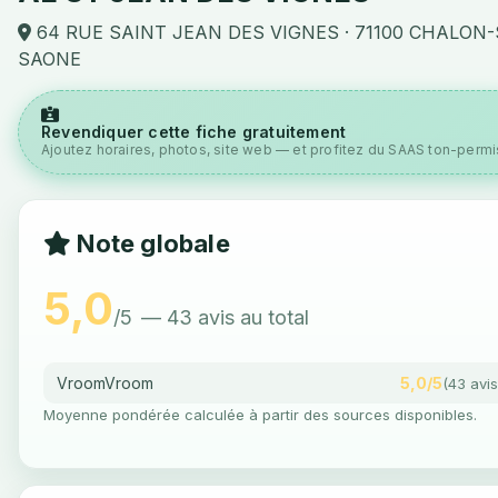
64 RUE SAINT JEAN DES VIGNES · 71100 CHALON
SAONE
Revendiquer cette fiche gratuitement
Ajoutez horaires, photos, site web — et profitez du SAAS ton-permis
Note globale
5,0
/5
— 43 avis au total
VroomVroom
5,0/5
(43 avis
Moyenne pondérée calculée à partir des sources disponibles.