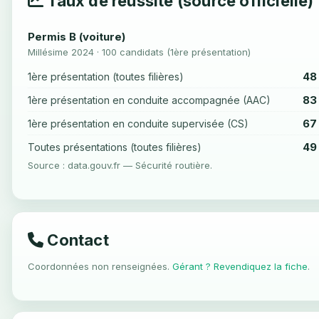
Taux de réussite (source officielle)
Permis B (voiture)
Millésime 2024 · 100 candidats (1ère présentation)
48
1ère présentation (toutes filières)
83
1ère présentation en conduite accompagnée (AAC)
67
1ère présentation en conduite supervisée (CS)
49
Toutes présentations (toutes filières)
Source : data.gouv.fr — Sécurité routière.
Contact
Coordonnées non renseignées.
Gérant ? Revendiquez la fiche
.