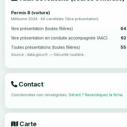
Permis B (voiture)
Millésime 2024 · 64 candidats (1ère présentation)
64
1ère présentation (toutes filières)
62
1ère présentation en conduite accompagnée (AAC)
55
Toutes présentations (toutes filières)
Source : data.gouv.fr — Sécurité routière.
Contact
Coordonnées non renseignées.
Gérant ? Revendiquez la fiche
.
Carte