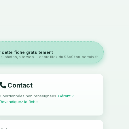
 cette fiche gratuitement
es, photos, site web — et profitez du SAAS ton-permis.fr
Contact
Coordonnées non renseignées.
Gérant ?
Revendiquez la fiche
.