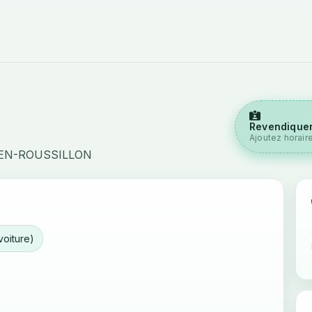
Revendiquer
Ajoutez horair
-EN-ROUSSILLON
voiture)