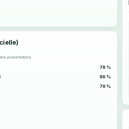
cielle)
1ère présentation)
78 %
86 %
)
79 %