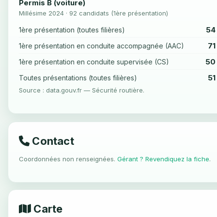
Permis B (voiture)
Millésime 2024 · 92 candidats (1ère présentation)
54
1ère présentation (toutes filières)
71
1ère présentation en conduite accompagnée (AAC)
50
1ère présentation en conduite supervisée (CS)
51
Toutes présentations (toutes filières)
Source : data.gouv.fr — Sécurité routière.
Contact
Coordonnées non renseignées.
Gérant ? Revendiquez la fiche
.
Carte