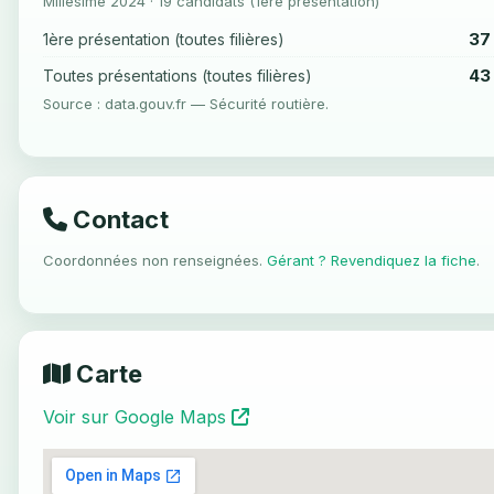
Millésime 2024 · 19 candidats (1ère présentation)
37
1ère présentation (toutes filières)
43
Toutes présentations (toutes filières)
Source : data.gouv.fr — Sécurité routière.
Contact
Coordonnées non renseignées.
Gérant ? Revendiquez la fiche
.
Carte
Voir sur Google Maps