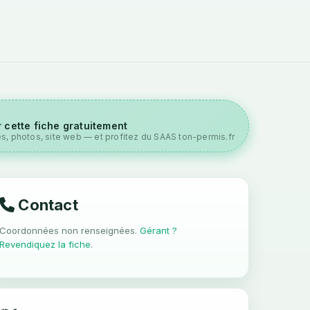
 cette fiche gratuitement
es, photos, site web — et profitez du SAAS ton-permis.fr
Contact
Coordonnées non renseignées.
Gérant ?
Revendiquez la fiche
.