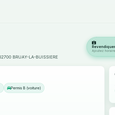
Revendiquer
Ajoutez horair
62700 BRUAY-LA-BUISSIERE
)
Permis B (voiture)