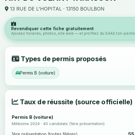
13 RUE DE L'HOPITAL · 13150 BOULBON
Revendiquer cette fiche gratuitement
Ajoutez horaires, photos, site web — et profitez du SAAS ton-permis
Types de permis proposés
Permis B (voiture)
Taux de réussite (source officielle)
Permis B (voiture)
Millésime 2024 · 40 candidats (1ère présentation)
55
1ère présentation (toutes filières)