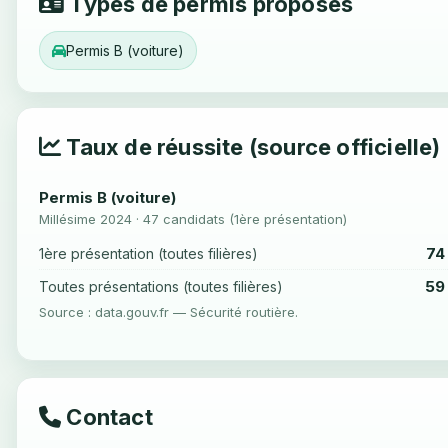
Types de permis proposés
Permis B (voiture)
Taux de réussite (source officielle)
Permis B (voiture)
Millésime 2024 · 47 candidats (1ère présentation)
74
1ère présentation (toutes filières)
59
Toutes présentations (toutes filières)
Source : data.gouv.fr — Sécurité routière.
Contact