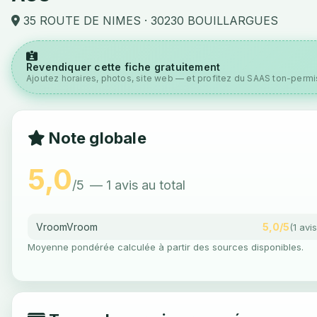
35 ROUTE DE NIMES · 30230 BOUILLARGUES
Revendiquer cette fiche gratuitement
Ajoutez horaires, photos, site web — et profitez du SAAS ton-permis
Note globale
5,0
/5
— 1 avis au total
VroomVroom
5,0/5
(1 avis
Moyenne pondérée calculée à partir des sources disponibles.