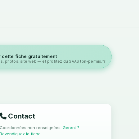
 cette fiche gratuitement
es, photos, site web — et profitez du SAAS ton-permis.fr
Contact
Coordonnées non renseignées.
Gérant ?
Revendiquez la fiche
.