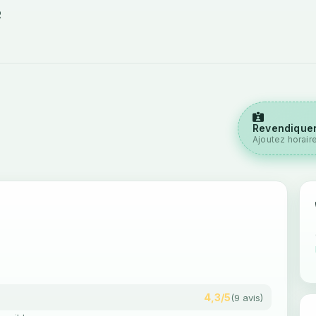
R
Revendiquer
Ajoutez horair
4,3/5
(9 avis)