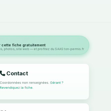
 cette fiche gratuitement
es, photos, site web — et profitez du SAAS ton-permis.fr
Contact
Coordonnées non renseignées.
Gérant ?
Revendiquez la fiche
.