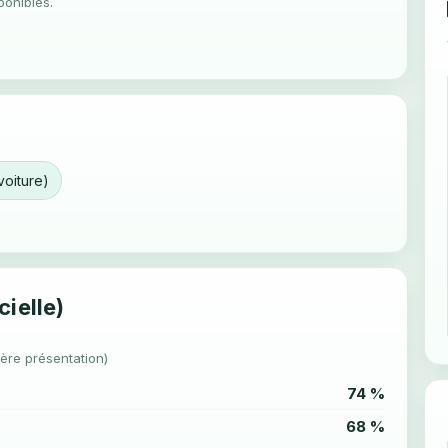
ponibles.
voiture)
cielle)
1ère présentation)
74 %
68 %