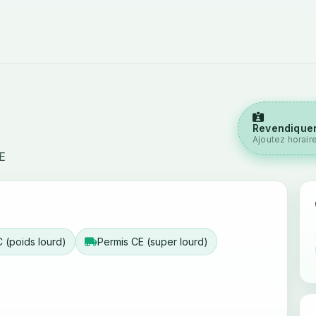
Revendiquer
Ajoutez horair
E
 (poids lourd)
Permis CE (super lourd)