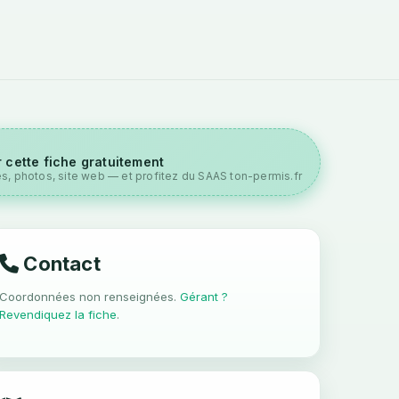
 cette fiche gratuitement
es, photos, site web — et profitez du SAAS ton-permis.fr
Contact
Coordonnées non renseignées.
Gérant ?
Revendiquez la fiche
.