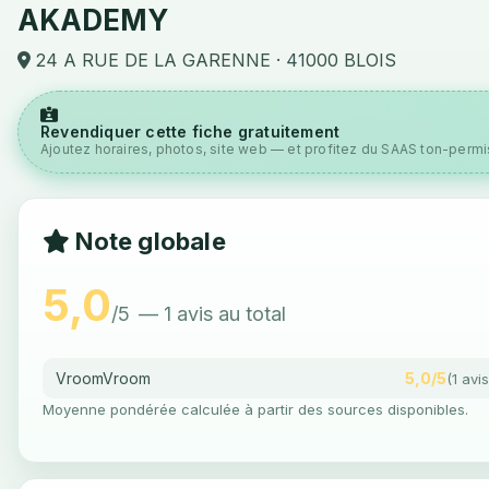
AKADEMY
24 A RUE DE LA GARENNE · 41000 BLOIS
Revendiquer cette fiche gratuitement
Ajoutez horaires, photos, site web — et profitez du SAAS ton-permis
Note globale
5,0
/5
— 1 avis au total
VroomVroom
5,0/5
(1 avis
Moyenne pondérée calculée à partir des sources disponibles.