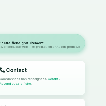
 cette fiche gratuitement
es, photos, site web — et profitez du SAAS ton-permis.fr
Contact
Coordonnées non renseignées.
Gérant ?
Revendiquez la fiche
.