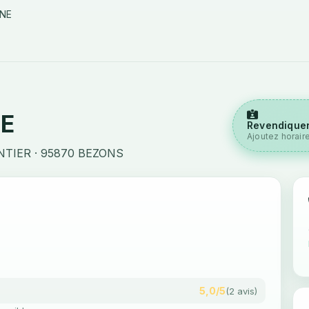
NE
E
Revendiquer
Ajoutez horair
TIER · 95870 BEZONS
5,0/5
(2 avis)