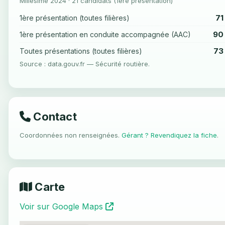
Millésime 2024 · 21 candidats (1ère présentation)
71
1ère présentation (toutes filières)
90
1ère présentation en conduite accompagnée (AAC)
73
Toutes présentations (toutes filières)
Source : data.gouv.fr — Sécurité routière.
Contact
Coordonnées non renseignées.
Gérant ? Revendiquez la fiche
.
Carte
Voir sur Google Maps