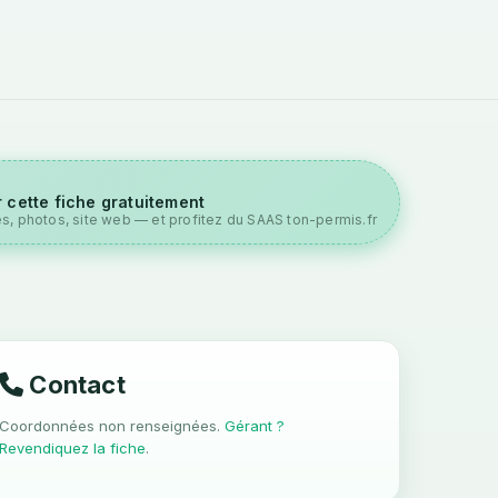
 cette fiche gratuitement
es, photos, site web — et profitez du SAAS ton-permis.fr
Contact
Coordonnées non renseignées.
Gérant ?
Revendiquez la fiche
.