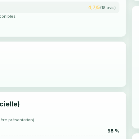
4,7/5
(18 avis)
ponibles.
cielle)
1ère présentation)
58 %