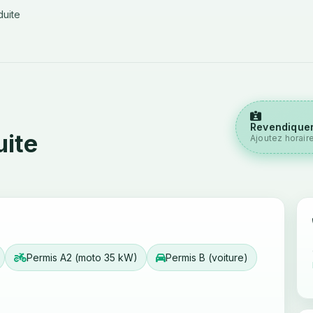
uite
Revendiquer
ite
Ajoutez horair
Permis A2 (moto 35 kW)
Permis B (voiture)