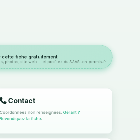
 cette fiche gratuitement
es, photos, site web — et profitez du SAAS ton-permis.fr
Contact
Coordonnées non renseignées.
Gérant ?
Revendiquez la fiche
.