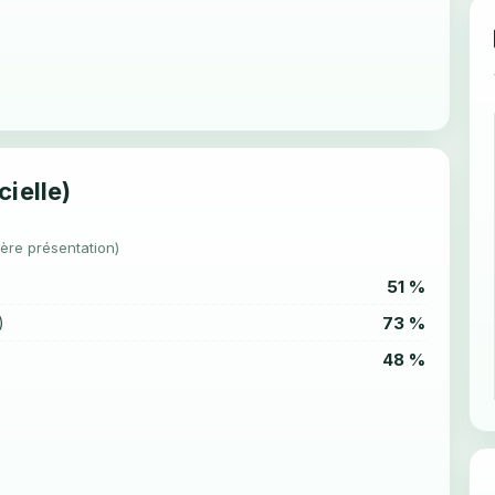
cielle)
1ère présentation)
51 %
73 %
)
48 %