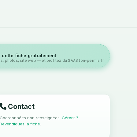
 cette fiche gratuitement
es, photos, site web — et profitez du SAAS ton-permis.fr
Contact
Coordonnées non renseignées.
Gérant ?
Revendiquez la fiche
.