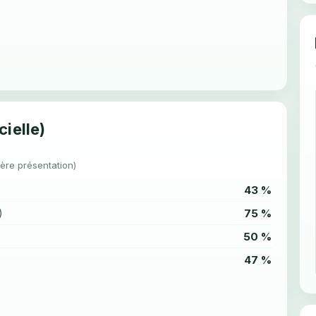
cielle)
1ère présentation)
43 %
75 %
)
50 %
47 %