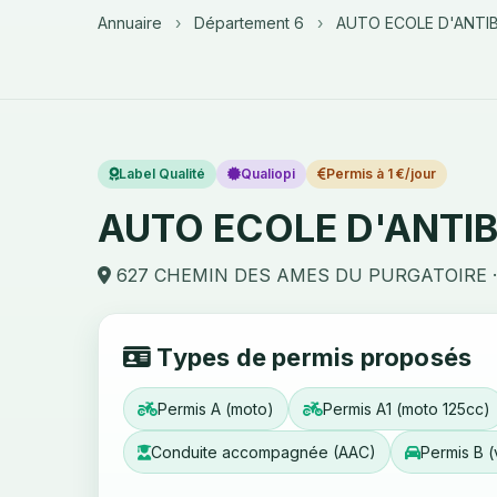
Annuaire
›
Département 6
›
AUTO ECOLE D'ANTI
Label Qualité
Qualiopi
Permis à 1 €/jour
AUTO ECOLE D'ANTI
627 CHEMIN DES AMES DU PURGATOIRE ·
Types de permis proposés
Permis A (moto)
Permis A1 (moto 125cc)
Conduite accompagnée (AAC)
Permis B (