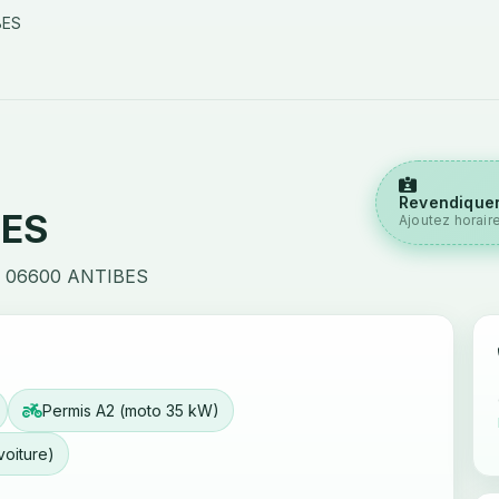
BES
Revendiquer
BES
Ajoutez horair
 06600 ANTIBES
Permis A2 (moto 35 kW)
voiture)