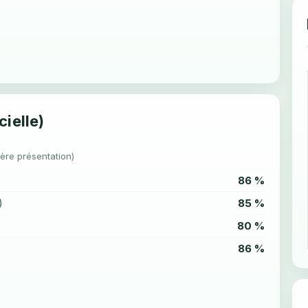
cielle)
1ère présentation)
86 %
85 %
)
80 %
86 %