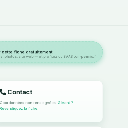
 cette fiche gratuitement
es, photos, site web — et profitez du SAAS ton-permis.fr
Contact
Coordonnées non renseignées.
Gérant ?
Revendiquez la fiche
.