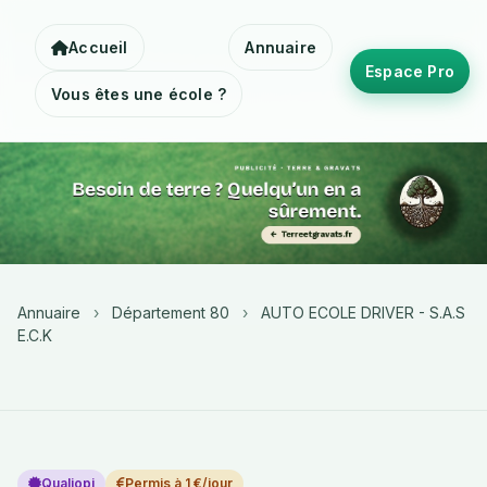
Accueil
Annuaire
Espace Pro
Vous êtes une école ?
Annuaire
›
Département 80
›
AUTO ECOLE DRIVER - S.A.S
E.C.K
Qualiopi
Permis à 1 €/jour